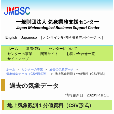
一般財団法人 気象業務支援センター
Japan Meteorological Business Support Center
English
Japanese
[ オンライン配信利用者専用ページ へ ]
ホーム
新着情報
センターについて
センターの事業
関連サイト
お問い合わせ一覧
サイトマップ
ホーム
＞
センターの事業
＞
過去の気象データ
＞
気象編集データ（CSV形式等）
＞
地上気象観測１分値資料（CSV形式）
過去の気象データ
情報更新日：2020年4月1日
地上気象観測１分値資料（CSV形式）