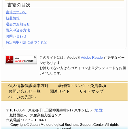
書籍の目次
書籍について
新着情報
過去のお知らせ
購入申込み方法
お問い合わせ
特定商取引法に基づく表記
このサイトには、Adobe社
Adobe Reader
が必要なペー
ジがあります。
お持ちでない方は左のアイコンよりダウンロードをお願
いいたします。
個人情報保護基本方針
著作権・リンク・免責事項
お問い合わせ一覧
関連サイト
サイトマップ
ページの先頭へ
〒101-0054 東京都千代田区神田錦町3-17 東ネンビル（
地図
）
一般財団法人 気象業務支援センター
代表電話：03-5281-0440
Copyright © Japan Meteorological Business Support Center. All rights
reserved.