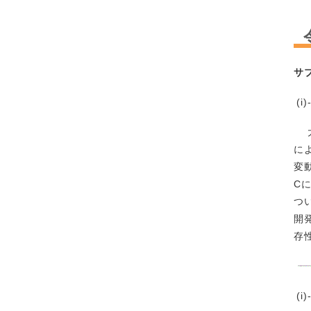
サ
(
大気
に
変
C
つ
開
存
(