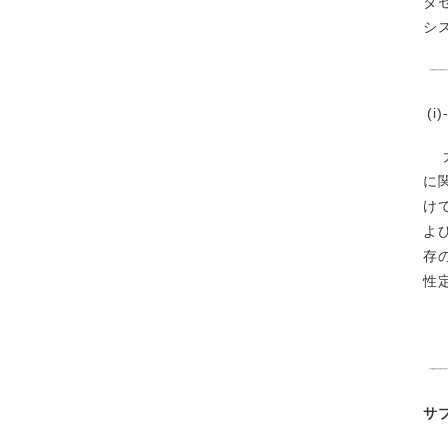
タ
シ
(
大
に
け
よ
存
性
サ