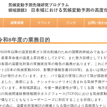
成果発表
イベント
リンク
お問い合わ
令和8年度の業務目的
020年以降の温室効果ガス排出削減のための国際的枠組みであるパリ
、産業革命後の温度上昇目標として2.0°C、また努力目標として1.
加各国の温暖化対策の実施状況等の報告の義務があります。これに
ート(日本の気候変動2020、影響評価報告書2020等)、あるいは
022)が発行されています。また、パリ協定の実現に向けて我が国政府も
しました。政府による、ナショナルシナリオに含まれる気候予測デ
っています。本領域課題は、今後一層必要性が増してくる国・地方
業の気候関連財務情報開示タスクフォース(TCFD)における気候
評価などにともなうユーザーニーズに対応することを目指します。
の為に、温暖化対策検討の根拠となる我が国のより高精度なナシ