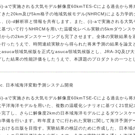
i)-aで実施される大気モデル解像度60kmTES-Cによる過去か
てきた20km及び5km格子の地域気候モデル(NHRCM)による力
し、(i)-d解析班と情報を共有します。また、(i)-aで実施される大
に基づいて行うNHRCMを用いた温暖化レベル実験の5kmダウンス
果からの2kmダンスケーリングも完了させます。全体の実験結果を
を行ったうえで、時間連続実験から得られた将来予測の結果を論文
たasuca領域気候版を正式なasuca領域気候版とし、JRA-3Q及び
グした結果の性能評価をしたうえで、本課題のプロダクトの一つと
)-c. 日本域海洋変動予測システム開発
i)-aで実施される大気モデル解像度60kmTSE-Cによる過去から
太平洋海洋モデルを用いた、複数の温暖化シナリオに基づく21世紀
を完了し、さらに解像度2kmの日本域海洋モデルによるダウンスケ
の準備を行います。昨年度までに行われた実験に関して海洋予測デ
における出版を目指す。実験結果の検証のために作成した、日本域の