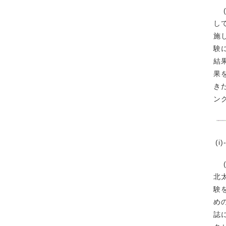
(
し
施
験
結
果
き
ン
(i
(
北
験
め
誌