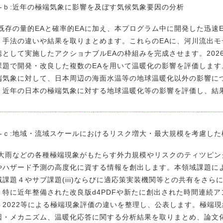
ii)-ｂ:近年の極端気象に影響を及ぼす気候気象要因の分析
存の量的EAと確率的EAに加え、本プログラム中に開発した迅速E
、手法の違いや結果を取りまとめます。これらのEAに、河川流出モデ
携として実施したアクショナブルEAの枠組みを完成させます。20
課題で開発・改良した複数のEAを用いて温暖化の影響を評価しま
端気象に対して、日本周辺の海面水温等の地球温暖化以外の影響に
、近年の日本の極端気象に対する地球温暖化等の影響を評価し、結
ii)-ｃ:地域・流域スケールにおけるリスク増大・最大規模を考慮し
雨などの各種極端現象がもたらす外力規模やリスクのティツピン
やハザード予測の高度化に資する情報を創出します。本領域課題に
域課題４やサブ課題(iii)ならびに適応策実装機関等との共有をさ
、特に近年整備された改良版d4PDFや新たに創出された時間連続
ト2022等による極端現象評価の違いを整理し、公表します。極端
因・メカニズム、温暖化応答に関する分析結果を取りまとめ、論文