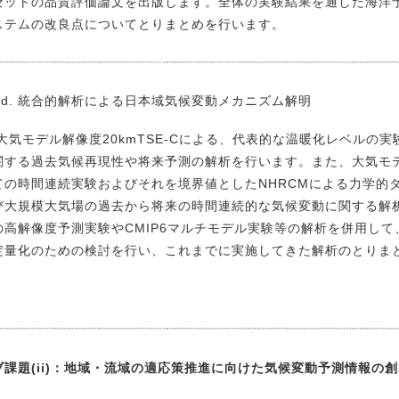
セットの品質評価論文を出版します。全体の実験結果を通した海洋
ステムの改良点についてとりまとめを行います。
i)-d. 統合的解析による日本域気候変動メカニズム解明
気モデル解像度20kmTSE-Cによる、代表的な温暖化レベルの
関する過去気候再現性や将来予測の解析を行います。また、大気モデル
ての時間連続実験およびそれを境界値としたNHRCMによる力学的
び大規模大気場の過去から将来の時間連続的な気候変動に関する解析
の高解像度予測実験やCMIP6マルチモデル実験等の解析を併用し
定量化のための検討を行い、これまでに実施してきた解析のとりま
ブ課題(ii)：地域・流域の適応策推進に向けた気候変動予測情報の