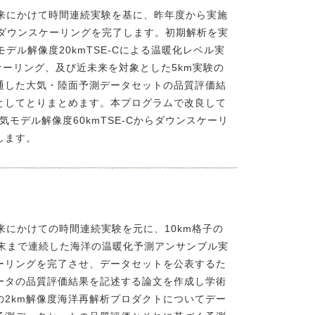
ら将来にかけて時間連続実験を基に、昨年度から実施
学的ダウンスケーリングを完了します。初期解析を実
気モデル解像度20kmTSE-Cによる温暖化レベル実
ケーリング、及び近未来を対象とした5km実験の
通した大気・陸面予測データセットの品質評価結
としてとりまとめます。本プログラムで改良して
大気モデル解像度60kmTSE-Cからダウンスケーリ
します。
将来にかけての時間連続実験を元に、10km格子の
末まで連続した海洋の温暖化予測アンサンブル実
ーリングを完了させ、データセットを公表するた
ータの品質評価結果を記述する論文を作成し学術
2km解像度海洋再解析プロダクトについてデー