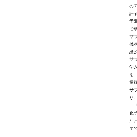
の
評
予
で
サ
機
経
サ
学
を
極
サ
り
サ
化
活
マ