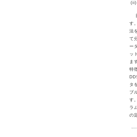
(
日
す
法
て
ー
ッ
ま
特
D
タ
ブ
す
ラ
の