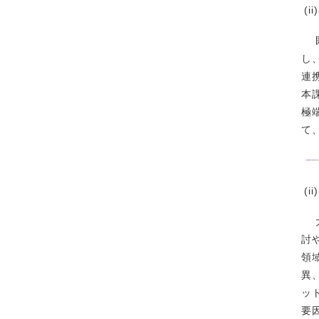
(
既
し
連
本
極
て
(
大
討
領
異
ッ
要