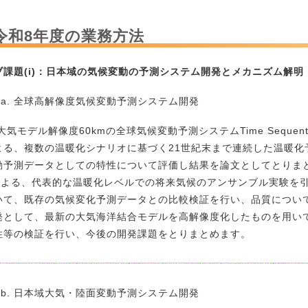
令和8年度の業務方法
ブ課題(i)：日本域の気候変動の予測システム開発とメカニズム解明
i)-a. 全球高解像度気候変動予測システム開発
モデル解像度60kmの全球気候変動予測システムTime Sequential Exper
よる、複数の温暖化シナリオに基づく21世紀末まで連続した温暖化
動予測データとしての特性について評価し結果を論文としてとりまとめ
による、代表的な温暖化レベルでの将来気候のアンサンブル実験を
いて、既存の気候変化予測データとの比較検証を行い、品質につい
発として、最新の大気海洋結合モデルを高解像度化したものを用い
性等の検証を行い、今後の開発課題をとりまとめます。
i)-b. 日本域大気・陸面変動予測システム開発