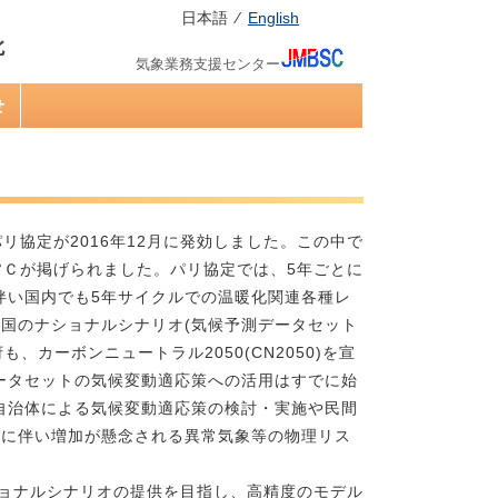
日本語 ⁄
English
気象業務支援センター
せ
協定が2016年12月に発効しました。この中で
5°Ｃが掲げられました。パリ協定では、5年ごとに
伴い国内でも5年サイクルでの温暖化関連各種レ
我が国のナショナルシナリオ(気候予測データセット
、カーボンニュートラル2050(CN2050)を宣
ータセットの気候変動適応策への活用はすでに始
自治体による気候変動適応策の検討・実施や民間
変動に伴い増加が懸念される異常気象等の物理リス
ョナルシナリオの提供を目指し、高精度のモデル