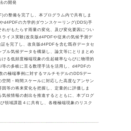
手法の開発
F)の整備を完了し、本プログラム内で共有しま
d4PDFの力学的ダウンスケーリング(DDS)手
それがもたらす雨量の変化、及び変化要因につい
ライス実験(改良版d4PDFや従来の気候予測デ
検証を完了し、改良版d4PDFを含む既存データセ
ンブル気候データを構築し、論文等にとりまとめ
おける低頻度極端現象の生起確率ならびに物理的
等の多岐に亘る数理手法を活用し、d4PDFの
数の極端事例に対するマルチモデルのDDSデー
の空間・時間スケールに対応した高度なアンサン
要因等の将来変化を把握し、定量的に評価しま
る気候情報の創出を推進するとともに、本プログ
)-c及び領域課題４に共有し、各種極端現象のリスク