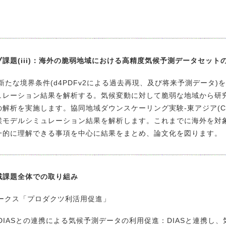
ブ課題(iii)：海外の脆弱地域における高精度気候予測データセット
たな境界条件(d4PDFv2による過去再現、及び将来予測データ)
ュレーション結果を解析する。気候変動に対して脆弱な地域から研
の解析を実施します。協同地域ダウンスケーリング実験‐東アジア(CO
候モデルシミュレーション結果を解析します。これまでに海外を対
一的に理解できる事項を中心に結果をまとめ、論文化を図ります。
域課題全体での取り組み
ークス「プロダクツ利活用促進」
) DIASとの連携による気候予測データの利用促進：DIASと連携