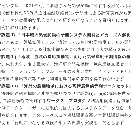
アセンブル、2021年8月に承認された気候変動に関する政府間パネル第
価で使われたSSP(共通社会経済経路)シナリオによる計算実施か
測データの効果的な配信に向けた研究を行なうことを目的とします
研究に取り組みます。
ブ課題(i) 「日本域の気候変動の予測システム開発とメカニズム解
構とともに、領域気候モデル、海洋モデルを含む高精度モデルの開発
済経路)シナリオによる計算実施から気候変動に伴う大規模な気候
ブ課題(ii)「地域・流域の適応策推進に向けた気候変動予測情報の
が、東北大学、名古屋大学、海洋研究開発機構、気象業務支援セン
目指して、メガアンサンブルデータの改良と実行、イベントアトリビ
端現象の抽出方法等の研究開発を専門家の参加を得て行ないます。
ブ課題(iii) 「海外の脆弱地域における高精度気候予測データセット
、海外関連研究機関と連携を取りつつサブ課題(i)、(ii)の成果を
ブ課題横断で実施する
ワークス「プロダクツ利活用促進」
は気象
予測データをユーザーに効果的に提供するシステムをデータ統合・解析
用を促進します。このワークスは本領域課題参画と本領域課題内外
である「行動につながる気候科学」の円滑な実現を目的とします。