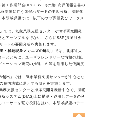
１作業部会(IPCC/WGI)の第6次評価報告書の
ら気候変動に伴う気候ハザードの要因分析、温暖化
。本領域課題では、以下のサブ課題及びワークス
明」
では、気象業務支援センターが海洋研究開発
とアセンブルを行ない、さらにSSP(共通社会
ハザードの要因分析を実施します。
創出・極端現象メカニズの解明」
では、北海道大
ターとともに、ユーザフレンドリーな情報の創出
ューション研究の推進、AI等を活用した低頻度
の創出」
では、気象業務支援センターが中心とな
世界の脆弱地域に還元する研究を実施します。
業務支援センターと海洋究開発機構中心で、温暖
システム(DIAS)上に構築・運用しデータの利
のユーザーを繋ぐ役割を担い、本領域課題のテー