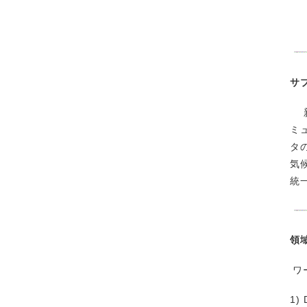
サ
新
ミ
タ
気
統
領
ワ
1