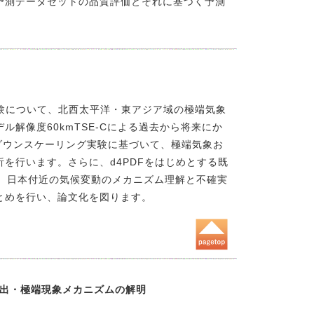
予測データセットの品質評価とそれに基づく予測
実験について、北西太平洋・東アジア域の極端気象
解像度60kmTSE-Cによる過去から将来にか
ダウンスケーリング実験に基づいて、極端気象お
を行います。さらに、d4PDFをはじめとする既
て、日本付近の気候変動のメカニズム理解と不確実
とめを行い、論文化を図ります。
創出・極端現象メカニズムの解明