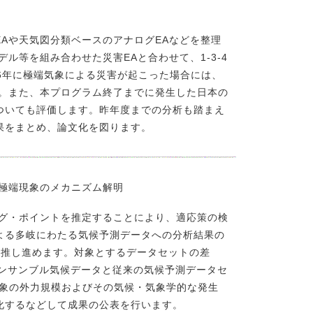
Aや天気図分類ベースのアナログEAなどを整理
ル等を組み合わせた災害EAと合わせて、1-3-4
26年に極端気象による災害が起こった場合には、
す。また、本プログラム終了までに発生した日本の
ついても評価します。昨年度までの分析も踏まえ
果をまとめ、論文化を図ります。
た極端現象のメカニズム解明
グ・ポイントを推定することにより、適応策の検
よる多岐にわたる気候予測データへの分析結果の
らに推し進めます。対象とするデータセットの差
アンサンブル気候データと従来の気候予測データセ
現象の外力規模およびその気候・気象学的な発生
化するなどして成果の公表を行います。