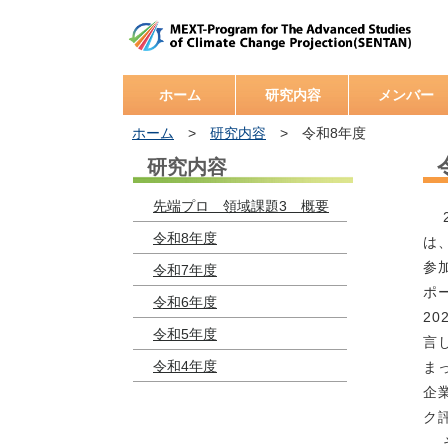
ホーム
研究内容
メンバー
ホーム
>
研究内容
> 令和8年度
研究内容
先端プロ 領域課題3 概要
2
令和8年度
は
参
令和7年度
ポ
令和6年度
2
令和5年度
言
令和4年度
ま
企
ク
そ