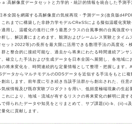
ii)-ａ:高解像度データセットと力学的・統計的情報を統合した予測
本全国を網羅する高解像度の気候再現・予測データ(改良版d4PD
。これまでに構築した非静力学モデルCReSSによる擬似温暖化実験や
を適用し、温暖化の進行に伴う最悪クラスの台風事例の台風強度や
分析し、解説書にまとめます。観測およびシームレス実験とタイムス
タセット2022等)の長所を最大限に活用できる数理手法の高度化・
ト群と整合的に接続可能な、過去から将来にわたる時間連続アンサ
す。確立した手法および生成データを日本全国へ展開し、各地域に
徴の将来変化を、時間連続的な定量情報として整理・把握します。AI
DSデータからマルチモデルのDDSデータを近似する手法をもとに複
を創出します。前年度に引き続き当該手法群から創出された、任意
ル気候情報及び既存実験プロダクトを用い、低頻度極端現象の生起
。これにより、地域・流域が有するリスクの将来変化の解明に資す
ムで得られたデータや知見をとりまとめて、サブ課題(ii)-b、(ii
定量化に貢献します。