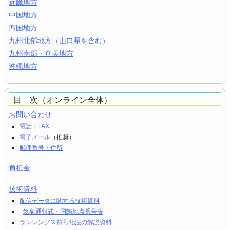
近畿地方
中国地方
四国地方
九州北部地方（山口県を含む）
九州南部・奄美地方
沖縄地方
目 次（オンライン全体）
お問い合わせ
電話・FAX
電子メール
（推奨）
郵便番号・住所
負担金
技術資料
配信データに関する技術資料
-
気象通報式・国際地点番号表
ランレングス符号化法の解説資料