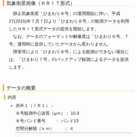
気象衛星画像（ＨＲＩＴ形式）
静止気象衛星「ひまわり８号」の運用開始に伴い、平成
27(2015)年７月７日より「ひまわり８号」の観測データを利用
したＨＲＩＴ形式データの提供を開始します。
なお、データのフォーマットや解像度は「ひまわり６号、７
号」運用時に提供していたデータから変わりません。
障害等により「ひまわり８号」による観測ができない場合に
は、「ひまわり７号」のバックアップ観測によるデータを提供
します。
データの概要
内容
赤外１（ＩＲ１）：
８号観測中心波長（μｍ）： 10.4
８号バンド番号 ： バンド13
空間分解能（ｋｍ） ： ４