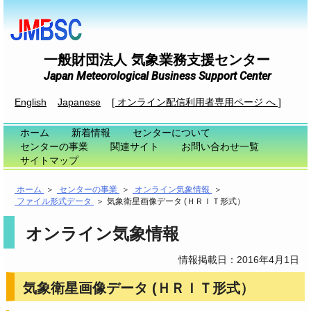
一般財団法人 気象業務支援センター
Japan Meteorological Business Support Center
English
Japanese
[ オンライン配信利用者専用ページ へ ]
ホーム
新着情報
センターについて
センターの事業
関連サイト
お問い合わせ一覧
サイトマップ
ホーム
＞
センターの事業
＞
オンライン気象情報
＞
ファイル形式データ
＞
気象衛星画像データ (ＨＲＩＴ形式）
オンライン気象情報
情報掲載日：2016年4月1日
気象衛星画像データ (ＨＲＩＴ形式）