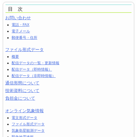
目 次
お問い合わせ
電話・FAX
電子メール
郵便番号・住所
ファイル形式データ
概要
配信データの一覧・更新情報
配信データ（即時情報）
配信データ（非即時情報）
通信形態について
技術資料について
負担金について
オンライン気象情報
電文形式データ
ファイル形式データ
気象衛星観測データ
緊急地震速報