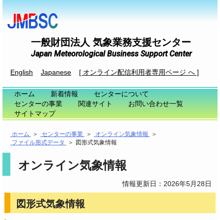
一般財団法人 気象業務支援センター
Japan Meteorological Business Support Center
English
Japanese
[ オンライン配信利用者専用ページ へ ]
ホーム
新着情報
センターについて
センターの事業
関連サイト
お問い合わせ一覧
サイトマップ
ホーム
＞
センターの事業
＞
オンライン気象情報
＞
ファイル形式データ
＞
図形式気象情報
オンライン気象情報
情報更新日：2026年5月28日
図形式気象情報