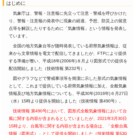
はじめに
気象庁は、警報・注意報に先立って注意・警戒を呼びかけた
り、警報・注意報の発表中に現象の経過、予想、防災上の留意
点等を解説したりするために「気象情報」という情報を発表し
ています。
全国の地方気象台等が随時発表している府県気象情報は、従
来から文章情報を電文で配信してきましたが、FTPにより提供
する準備が整い、平成18年(2006年)８月より図形式での提供を
配信開始しました（技術情報 第232号）。
図やグラフなどで警戒事項等を簡潔に示した形式の気象情報
として、これまで提供している府県気象情報に加え、全般気象
情報及び地方気象情報についても、平成30年(2018年)６月27日
（水）15時より提供を開始しました（技術情報 第490号）。
技術情報 第490号において、図形式全般気象情報において台
風に関する内容が含まれるとしていましたが、2021年3月30日
15時より、台風等に関する内容が含まれる場合は、「全般台風
情報（図形式）」として提供を開始しました（技術情報 第530